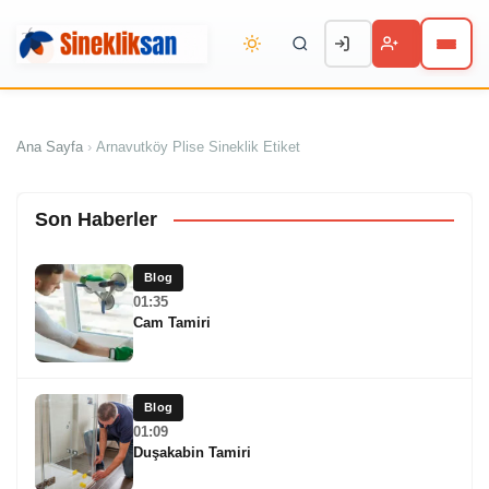
Ana Sayfa
›
Arnavutköy Plise Sineklik Etiket
Son Haberler
Blog
01:35
Cam Tamiri
Blog
01:09
Duşakabin Tamiri