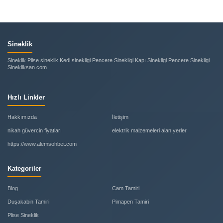
Sineklik
Sineklik Plise sineklik Kedi sinekligi Pencere Sinekligi Kapı Sinekligi Pencere Sinekligi
Sinekliksan.com
Hızlı Linkler
Hakkımızda
İletişim
nikah güvercin fiyatları
elektrik malzemeleri alan yerler
https://www.alemsohbet.com
Kategoriler
Blog
Cam Tamiri
Duşakabin Tamiri
Pimapen Tamiri
Plise Sineklik