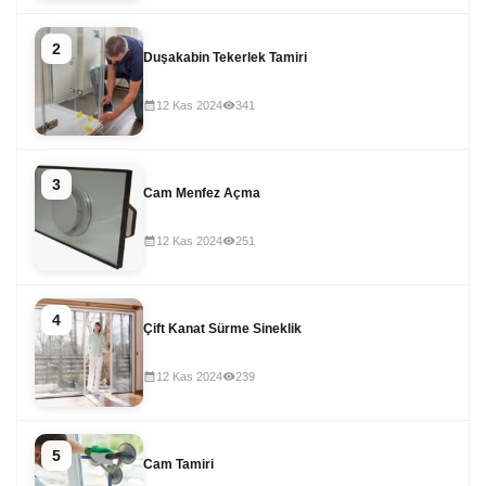
2
Duşakabin Tekerlek Tamiri
12 Kas 2024
341
3
Cam Menfez Açma
12 Kas 2024
251
4
Çift Kanat Sürme Sineklik
12 Kas 2024
239
5
Cam Tamiri