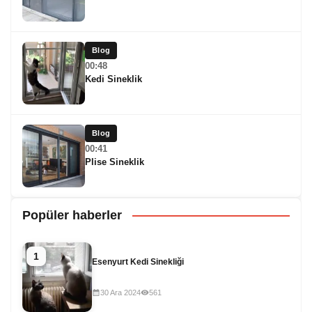
Blog
00:48
Kedi Sineklik
Blog
00:41
Plise Sineklik
Popüler haberler
1
Esenyurt Kedi Sinekliği
30 Ara 2024
561