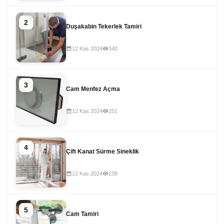
2
Duşakabin Tekerlek Tamiri
12 Kas 2024
340
3
Cam Menfez Açma
12 Kas 2024
251
4
Çift Kanat Sürme Sineklik
12 Kas 2024
238
5
Cam Tamiri