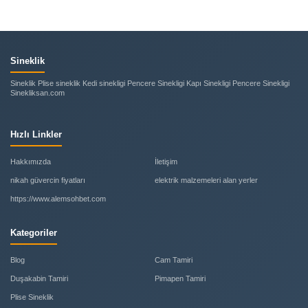
Sineklik
Sineklik Plise sineklik Kedi sinekligi Pencere Sinekligi Kapı Sinekligi Pencere Sinekligi
Sinekliksan.com
Hızlı Linkler
Hakkımızda
İletişim
nikah güvercin fiyatları
elektrik malzemeleri alan yerler
https://www.alemsohbet.com
Kategoriler
Blog
Cam Tamiri
Duşakabin Tamiri
Pimapen Tamiri
Plise Sineklik