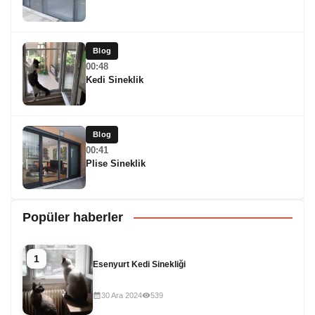
Blog
00:48
Kedi Sineklik
Blog
00:41
Plise Sineklik
Popüler haberler
1
Esenyurt Kedi Sinekliği
30 Ara 2024
539