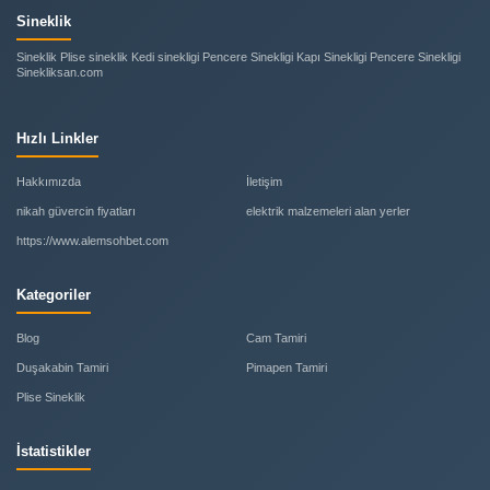
Sineklik
Sineklik Plise sineklik Kedi sinekligi Pencere Sinekligi Kapı Sinekligi Pencere Sinekligi
Sinekliksan.com
Hızlı Linkler
Hakkımızda
İletişim
nikah güvercin fiyatları
elektrik malzemeleri alan yerler
https://www.alemsohbet.com
Kategoriler
Blog
Cam Tamiri
Duşakabin Tamiri
Pimapen Tamiri
Plise Sineklik
İstatistikler