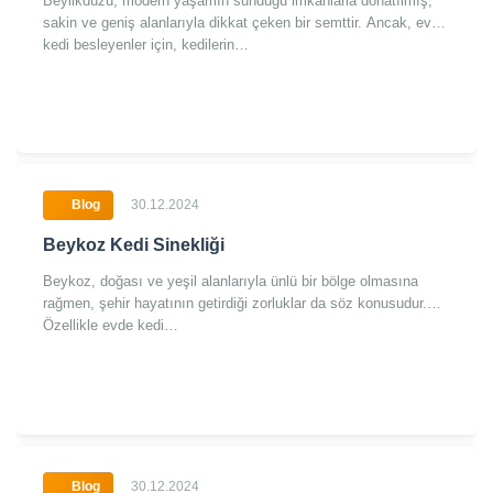
Beylikdüzü, modern yaşamın sunduğu imkanlarla donatılmış,
sakin ve geniş alanlarıyla dikkat çeken bir semttir. Ancak, evde
kedi besleyenler için, kedilerin…
Blog
30.12.2024
Beykoz Kedi Sinekliği
Beykoz, doğası ve yeşil alanlarıyla ünlü bir bölge olmasına
rağmen, şehir hayatının getirdiği zorluklar da söz konusudur.
Özellikle evde kedi…
Blog
30.12.2024