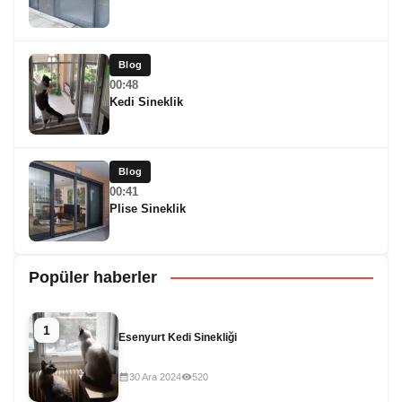
Blog
00:48
Kedi Sineklik
Blog
00:41
Plise Sineklik
Popüler haberler
1
Esenyurt Kedi Sinekliği
30 Ara 2024
520