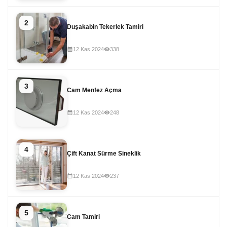
2
Duşakabin Tekerlek Tamiri
12 Kas 2024
338
3
Cam Menfez Açma
12 Kas 2024
248
4
Çift Kanat Sürme Sineklik
12 Kas 2024
237
5
Cam Tamiri