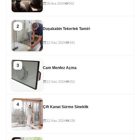
30 Ara 2024
552
2
Duşakabin Tekerlek Tamiri
12 Kas 2024
341
3
Cam Menfez Açma
12 Kas 2024
251
4
Çift Kanat Sürme Sineklik
12 Kas 2024
239