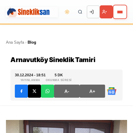
Ana Sayfa
›
Blog
Arnavutköy Sineklik Tamiri
30.12.2024 - 18:51
5 DK
YAYINLANMA
OKUNMA SÜRESİ
A-
A+