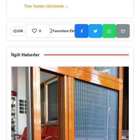
Tüm Yazıları Görüntüle →
108
0
Favorilere Ekle
İlgili Haberler