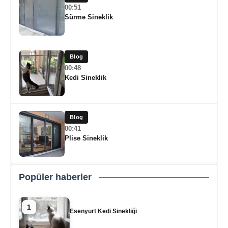
00:51
Sürme Sineklik
Blog
00:48
Kedi Sineklik
Blog
00:41
Plise Sineklik
Popüler haberler
1
Esenyurt Kedi Sinekliği