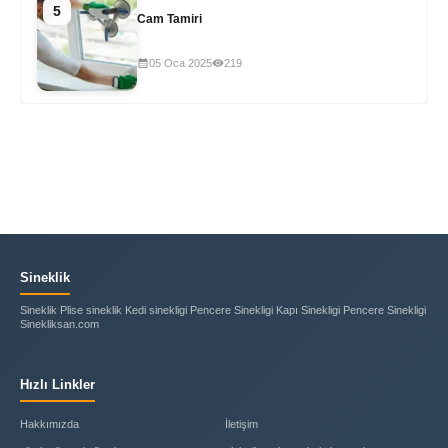
5
Cam Tamiri
05 Oca 2025
219
Sineklik
Sineklik Plise sineklik Kedi sinekligi Pencere Sinekligi Kapı Sinekligi Pencere Sinekligi
Sinekliksan.com
Hızlı Linkler
Hakkımızda
İletişim