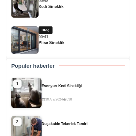
00:48
Kedi Sineklik
Blog
00:41
Plise Sineklik
Popüler haberler
1
Esenyurt Kedi Sinekliği
30 Ara 2024
538
2
Duşakabin Tekerlek Tamiri