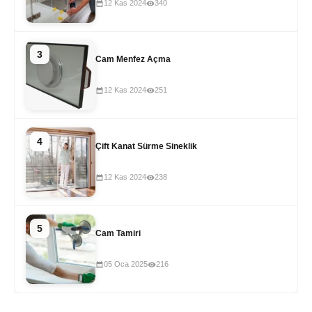
12 Kas 2024
340
3
Cam Menfez Açma
12 Kas 2024
251
4
Çift Kanat Sürme Sineklik
12 Kas 2024
238
5
Cam Tamiri
05 Oca 2025
216