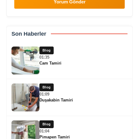
Yorum Gönder
Son Haberler
Blog
01:35
Cam Tamiri
Blog
01:09
Duşakabin Tamiri
Blog
01:04
Pimapen Tamiri