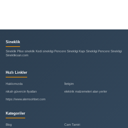
Sineklik
Sineklik Plise sineklik Kedi sinekligi Pencere Sinekligi Kapı Sinekligi Pencere Sinekligi
Sinekliksan.com
Hızlı Linkler
Hakkımızda
İletişim
nikah güvercin fiyatları
elektrik malzemeleri alan yerler
https://www.alemsohbet.com
Kategoriler
Blog
Cam Tamiri