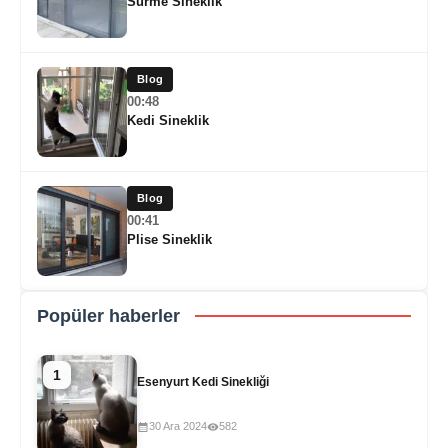
Sürme Sineklik
Blog
00:48
Kedi Sineklik
Blog
00:41
Plise Sineklik
Popüler haberler
1
Esenyurt Kedi Sinekliği
30 Ara 2024
582