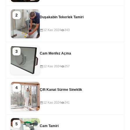
2
Duşakabin Tekerlek Tamiri
12 Kas 2024
343
3
Cam Menfez Açma
12 Kas 2024
257
4
Çift Kanat Sürme Sineklik
12 Kas 2024
241
5
Cam Tamiri