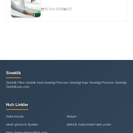
05 Oca 2025
222
Sineklik
Sineklik Plise sineklik Kedi sinekligi Pencere Sinekligi Kapı Sinekligi Pencere Sinekligi
Sinekliksan.com
Hızlı Linkler
Hakkımızda
İletişim
nikah güvercin fiyatları
elektrik malzemeleri alan yerler
https://www.alemsohbet.com