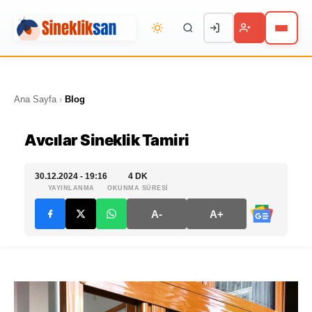
Ana Sayfa
›
Blog
Avcılar Sineklik Tamiri
30.12.2024 - 19:16
4 DK
YAYINLANMA
OKUNMA SÜRESİ
A-
A+